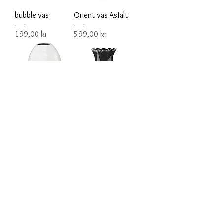
bubble vas
Orient vas Asfalt
Pris
Pris
199,00 kr
599,00 kr
Orient vas Vit
Orient Blomvas
Asfalt
Pris
599,00 kr
Pris
229,00 kr
Läs in fler